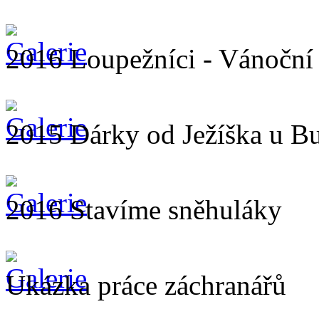
2016 Loupežníci - Vánoční 
2015 Dárky od Ježíška u B
2016 Stavíme sněhuláky
Ukázka práce záchranářů