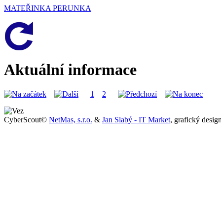
MATEŘINKA PERUNKA
Aktuální informace
1
2
CyberScout©
NetMas, s.r.o.
&
Jan Slabý - IT Market
, grafický desi